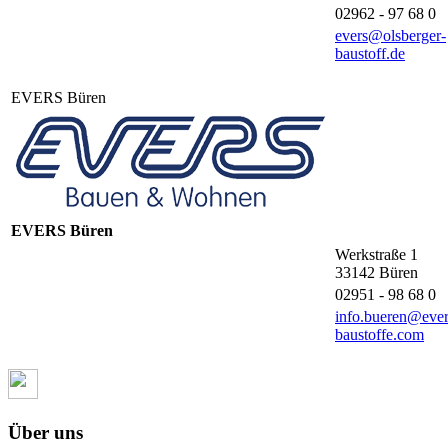
02962 - 97 68 0
evers@olsberger-
baustoff.de
EVERS Büren
EVERS Büren
Werkstraße 1
33142
Büren
02951 - 98 68 0
info.bueren@ever
baustoffe.com
Über uns