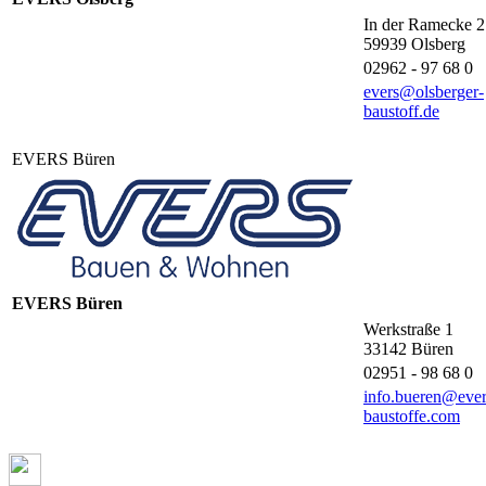
In der Ramecke 2
59939
Olsberg
02962 - 97 68 0
evers@olsberger-
baustoff.de
EVERS Büren
EVERS Büren
Werkstraße 1
33142
Büren
02951 - 98 68 0
info.bueren@ever
baustoffe.com